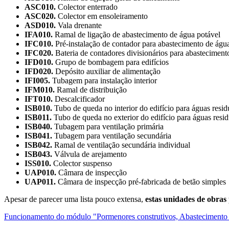
ASC010.
Colector enterrado
ASC020.
Colector em ensoleiramento
ASD010.
Vala drenante
IFA010.
Ramal de ligação de abastecimento de água potável
IFC010.
Pré-instalação de contador para abastecimento de águ
IFC020.
Bateria de contadores divisionários para abasteciment
IFD010.
Grupo de bombagem para edifícios
IFD020.
Depósito auxiliar de alimentação
IFI005.
Tubagem para instalação interior
IFM010.
Ramal de distribuição
IFT010.
Descalcificador
ISB010.
Tubo de queda no interior do edifício para águas residu
ISB011.
Tubo de queda no exterior do edifício para águas residu
ISB040.
Tubagem para ventilação primária
ISB041.
Tubagem para ventilação secundária
ISB042.
Ramal de ventilação secundária individual
ISB043.
Válvula de arejamento
ISS010.
Colector suspenso
UAP010.
Câmara de inspecção
UAP011.
Câmara de inspecção pré-fabricada de betão simples
Apesar de parecer uma lista pouco extensa,
estas unidades de obras
Funcionamento do módulo "Pormenores construtivos, Abastecimento