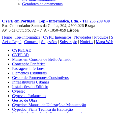
Geradores de orçamentos
CYPE em Portugal · Top - Informática, Lda. - Tel. 253 209 430
Rua Comendador Santos da Cunha, 304, 4700-026
Braga
Av. 5 de Outubro, 72 – 7º A - 1050–059
Lisboa
Home
|
Top-Informática
|
CYPE Ingenieros
|
Novidades
|
Produtos
|
S
Aviso Legal
|
Contacte
|
Sugestões
|
Subscrição
|
Noticias
|
Mapa We
CYPECAD
CYPE 3D
Muros em Consola de Betão Armado
Contenção Periférica
Passagens Inferiores
Elementos Estruturais
Gestor de Pormenores Construtivos
Infraestruturas Urbanas
Instalações do Edifício
Cypelec
Cypevac. Isolamento
Gestão de Obra
Cypedoc. Manual de Utilização e Manutenção
Cypedoc. Ficha Técnica da Habitação