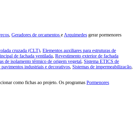
reços
,
Geradores de orçamentos
e
Arquimedes
gerar pormenores
colada cruzada (CLT)
,
Elementos auxiliares para estruturas de
incipal de fachada ventilada
,
Revestimento exterior de fachada
as de isolamento térmico de origem vegetal
,
Sistema ETICS de
pavimentos industriais e decorativos
,
Sistemas de impermeabilização
,
cionar como fichas ao projeto. Os programas
Pormenores