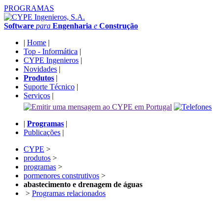
PROGRAMAS
Software
para
Engenharia
e
Construção
|
Home
|
Top - Informática
|
CYPE Ingenieros
|
Novidades
|
Produtos
|
Suporte Técnico
|
Serviços
|
|
Programas
|
Publicações
|
CYPE
>
produtos
>
programas
>
pormenores construtivos
>
abastecimento e drenagem de águas
>
Programas relacionados