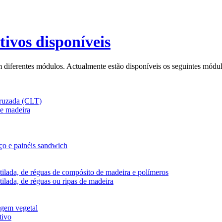
ivos disponíveis
 diferentes módulos. Actualmente estão disponíveis os seguintes módul
cruzada (CLT)
de madeira
ço e painéis sandwich
tilada, de réguas de compósito de madeira e polímeros
ilada, de réguas ou ripas de madeira
igem vegetal
tivo