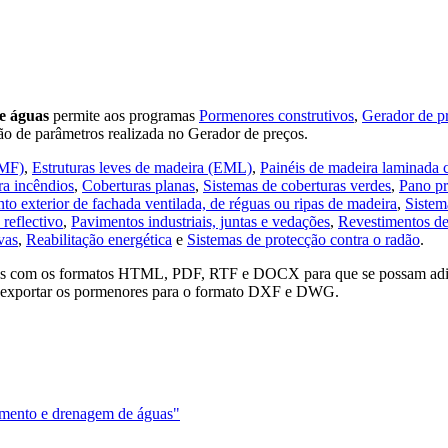
e águas
permite aos programas
Pormenores construtivos
,
Gerador de p
ão de parâmetros realizada no Gerador de preços.
EMF)
,
Estruturas leves de madeira (EML)
,
Painéis de madeira laminada 
ra incêndios
,
Coberturas planas
,
Sistemas de coberturas verdes
,
Pano pr
to exterior de fachada ventilada, de réguas ou ripas de madeira
,
Sistem
reflectivo
,
Pavimentos industriais, juntas e vedações
,
Revestimentos de 
vas
,
Reabilitação energética
e
Sistemas de protecção contra o radão
.
iros com os formatos HTML, PDF, RTF e DOCX para que se possam adi
 exportar os pormenores para o formato DXF e DWG.
imento e drenagem de águas"