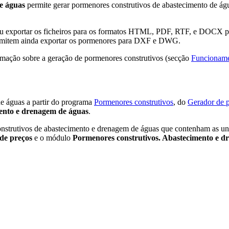
e águas
permite gerar pormenores construtivos de abastecimento de águ
u exportar os ficheiros para os formatos HTML, PDF, RTF, e DOCX pa
ermitem ainda exportar os pormenores para DXF e DWG.
rmação sobre a geração de pormenores construtivos (secção
Funcioname
de águas a partir do programa
Pormenores construtivos
, do
Gerador de 
ento e drenagem de águas
.
onstrutivos de abastecimento e drenagem de águas que contenham as u
de preços
e o módulo
Pormenores construtivos. Abastecimento e d