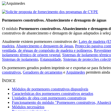
Pormenores construtivos. Abastecimento e drenagem de águas
O módulo
Pormenores construtivos. Abastecimento e drenagem d
construtivos de abastecimento e drenagem de águas adaptados à seleç
Atualmente existem pormenores construtivos de:
Lajes de madeira (
madeira
,
Abastecimento e drenagem de águas
,
Protecção passiva cont
ventilada, de réguas de compósito de madeira e polímeros
,
Revestimen
isolamento térmico de origem vegetal
,
Sistemas de isolamento térmico 
Sistemas de isolamento
,
Estanquidade
,
Sistemas de protecções colecti
Os pormenores gerados podem imprimir-se e exportar-se para fiche
construtivos
,
Geradores de orçamentos
e
Arquimedes
permitem ainda
ÍNDICE
Módulos de pormenores construtivos disponíveis
Características dos pormenores construtivos gerados
Unidades de obra com pormenores construtivos
Funcionamento do módulo "Pormenores construtivos, Abastec
Módulos necessários