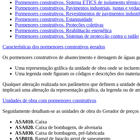
Pormenores construtivos. Sistema ETICS de isolamento térmico
Pormenores construtivos. Pavimentos industriais, juntas e veda
Pormenores construtivos. Revestimentos de pavimentos industri
Pormenores construtivos. Estanquidade
Pormenores construtivos. Proteções coletivas
Pormenores construtivos. Reabilitação energética
Pormenores construtivos. Sistemas de protecção contra o radão
Características dos pormenores construtivos gerados
Os pormenores construtivos de abastecimento e drenagem de águas ger
Uma representação gráfica da unidade de obra onde se incluem o
Uma legenda onde figuram os códigos e descrições dos materiai
Qualquer alteração realizada nos parâmetros que definem a unidade de 
implicará uma alteração da representação gráfica, da legenda ou de a
Unidades de obra com pormenores construtivos
Seguidamente detalham-se as unidades de obra do Gerador de preços
ASA010.
Caixa
ASA020.
Caixa de bombagem, de alvenaria
ASA030.
Caixa de bombagem, pré-fabricada
ASB010.
Ramal de ligação geral de saneamento